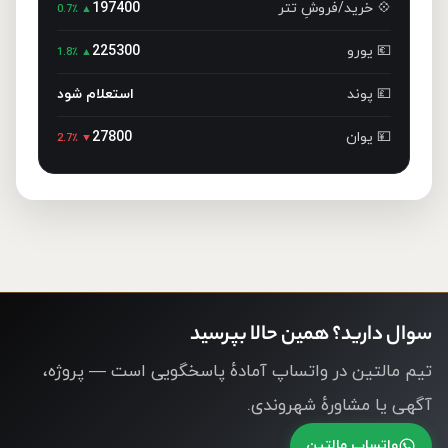
💠 خرید/فروشِ تتر
197400
▲ 0.7٪
💶 یورو
225300
▲ 1.8٪
💷 پوند
استعلام شود
💴 یوان
27800
▼ 2.7٪
سوال دارید؟ همین حالا بپرسید
تیم مالتین در واتساپ آمادهٔ پاسخگویی است — پروژه،
آگهی یا مشاورهٔ شهروندی.
واتساپ مالتین