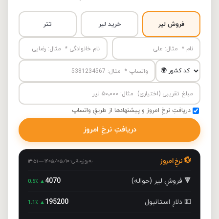
فروش لیر
خرید لیر
تتر
دریافتِ نرخِ امروز و پیشنهادها از طریقِ واتساپ
دریافتِ نرخِ امروز
💱 نرخِ امروز
به‌روزرسانی: ۱۴۰۵/۰۵/۱۰ — ۱۳:۵۱
🔻 فروشِ لیر (حواله)
4070
▲ 0.5٪
💵 دلارِ استانبول
195200
▲ 1.1٪