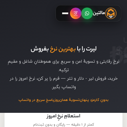
مالتین
₺
$
لیرت را با
بهترین نرخ
بفروش
نرخِ رقابتی و تسویهٔ امن و سریع برای هموطنانِ شاغل و مقیمِ
ترکیه.
خرید، فروش لیر - دلار و تتر — فرم را پر کن، نرخِ امروز را در
واتساپ بگیر.
بدونِ کارمزدِ پنهان
تسویهٔ همان‌روز
پاسخِ سریع در واتساپ
استعلامِ نرخِ امروز
کمتر از ۱ دقیقه — رایگان و بدونِ ثبت‌نام