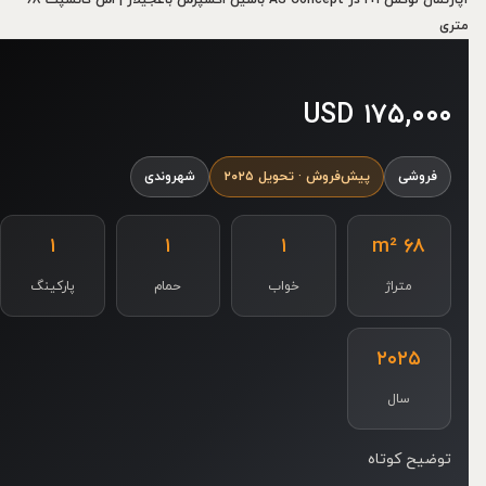
آپارتمان لوکس ۱+۱ در AS Concept باسین اکسپرس باغجیلار | اس کانسپت ۶۸
متری
۱۷۵,۰۰۰ USD
فروشی
پیش‌فروش · تحویل ۲۰۲۵
شهروندی
۱
۱
۱
۶۸ m²
متراژ
خواب
حمام
پارکینگ
۲۰۲۵
سال
توضیح کوتاه