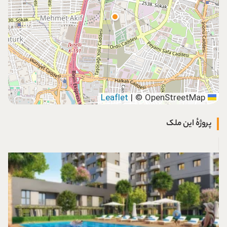
|
© OpenStreetMap
Leaflet
پروژهٔ این ملک