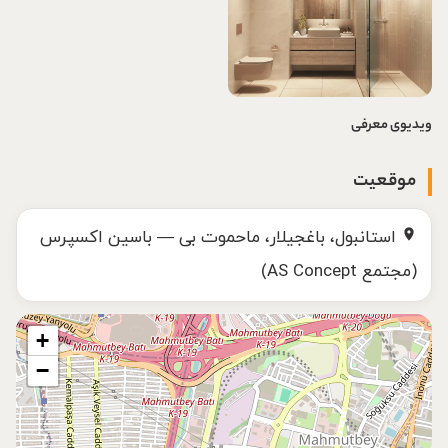
ویدیوی معرفی
►
موقعیت
استانبول، باغجیلار، ماحموت بی — باسین اکسپرس
(مجتمع AS Concept)
+
−