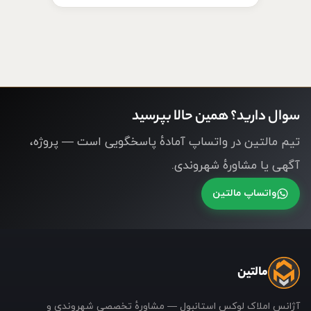
سوال دارید؟ همین حالا بپرسید
تیم مالتین در واتساپ آمادهٔ پاسخگویی است — پروژه،
آگهی یا مشاورهٔ شهروندی.
واتساپ مالتین
مالتین
آژانس املاک لوکس استانبول — مشاورهٔ تخصصی شهروندی و