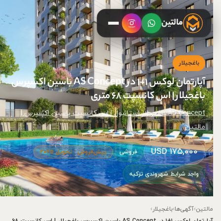
مالتین
باغجیلار
آپارتمان لوکس ۱+۱ در AS Concept باسین اکسپرس
باغجیلار | اس کانسپت ۶۸ متری
AS Concept باغجیلار استانبول | اس کانسپت باسین اکسپرس |
مالتین
۱۷۵,۰۰۰ USD
فروشی
پیش‌فروش · تحویل ۲۰۲۵
واجد شرایط شهروندی ترکیه
مالتین
›
آگهی‌ها
›
باغجیلار
›