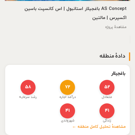
AS Concept باغجیلار استانبول | اس کانسپت باسین
اکسپرس | مالتین
مشاهدهٔ پروژه
دادهٔ منطقه
باغجیلار
۵۸
۷۲
۵۲
متعادل
درآمد اجاره
رشد سرمایه
۴۱
۴۱
زندگی
شهروندی
مشاهدهٔ تحلیل کامل منطقه ←