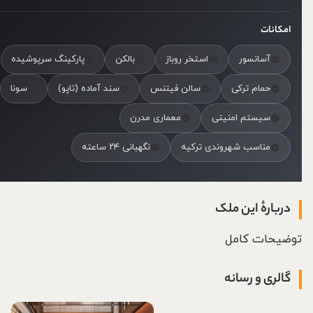
امکانات
آسانسور
استخر روباز
بالکن
پارکینگ سرپوشیده
حمام ترکی
سالن فیتنس
سند آماده (تاپو)
سونا
سیستم امنیتی
معماری مدرن
مناسب شهروندی ترکیه
نگهبانی ۲۴ ساعته
دربارهٔ این ملک
توضیحات کامل
گالری و رسانه