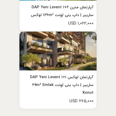
آپارتمان مدرن ۲+۱ DAP Yeni Levent
سارییر | داپ ینی لِوِنت ۱۲۶m² لوکس
۱,۰۶۲,۰۰۰ USD
آپارتمان لوکس ۱+۱ DAP Yeni Levent
سارییر | داپ ینی لِوِنت ۶۹m² Emlak
Konut
۶۶۵,۰۰۰ USD