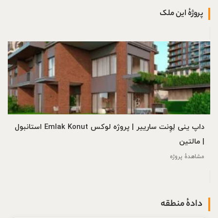
پروژهٔ این ملک
داپ ینی لِوِنت سارییر | پروژه لوکس Emlak Konut استانبول
| مالتین
مشاهدهٔ پروژه
دادهٔ منطقه