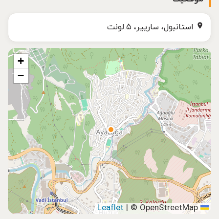
استانبول، سارییر، ۵.لونت
+
−
|
© OpenStreetMap
Leaflet