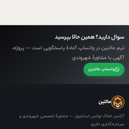
سوال دارید؟ همین حالا بپرسید
تیم مالتین در واتساپ آمادهٔ پاسخگویی است — پروژه،
آگهی یا مشاورهٔ شهروندی.
واتساپ مالتین
مالتین
آژانس املاک لوکس استانبول — مشاورهٔ تخصصی شهروندی و
سرمایه‌گذاری دلاری.