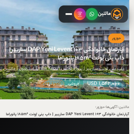
مالتین
حوزور
آپارتمان خانوادگی ۳+۱ DAP Yeni Levent سارییر |
داپ ینی لِوِنت ۱۸۵m² پانوراما
داپ ینی لِوِنت سارییر | پروژه لوکس Emlak Konut استانبول | مالتین
۱,۵۴۲,۰۰۰ USD
فروشی
تحویل ۲۰۲۶
مالتین
›
آگهی‌ها
›
حوزور
›
آپارتمان خانوادگی ۳+۱ DAP Yeni Levent سارییر | داپ ینی لِوِنت ۱۸۵m² پانوراما