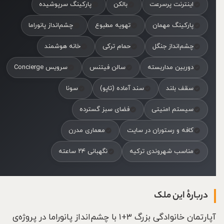
اینترنت پرسرعت
بالکن
پارکینگ سرپوشیده
پارکینگ مهمان
تهویه مطبوع
چشم‌انداز پانوراما
چشم‌انداز جنگل
حمام ترکی
خانه هوشمند
دوربین مداربسته
سالن فیتنس
سرویس Concierge
سقف بلند
سند آماده (تاپو)
سونا
سیستم امنیتی
فضای سبز گسترده
کافه و رستوران در سایت
معماری مدرن
مناسب شهروندی ترکیه
نگهبانی ۲۴ ساعته
دربارهٔ این ملک
آپارتمان خانوادگی بزرگ ۳+۱ با چشم‌انداز پانوراما در پروژه‌ی