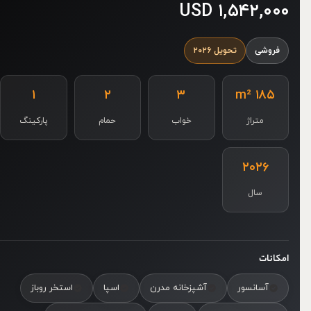
۱,۵۴۲,۰۰۰ USD
فروشی
تحویل ۲۰۲۶
۱
۲
۳
۱۸۵ m²
متراژ
خواب
حمام
پارکینگ
۲۰۲۶
سال
امکانات
آسانسور
آشپزخانه مدرن
اسپا
استخر روباز