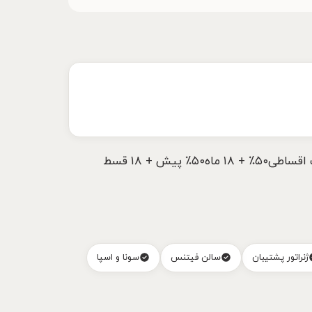
شرایط پرداخت دلوکسیا پارک رزیدنسطرح‌های متنوع پرداخت💵قیمت شروع$۳۵۶٬۰۰۰شروع از ۱+۱ (۵۰ م²)📅پرداخت اقساطی۵۰٪ + ۱۸ ماه۵۰٪ پیش + ۱۸ قسط
ژنراتور پشتیبان
سالن فیتنس
سونا و اسپا