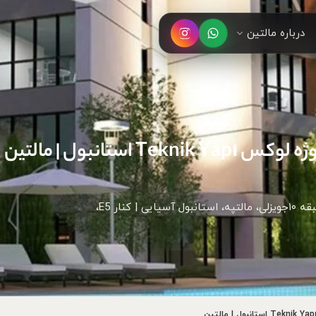
درباره مالتین
استانبول | مالتین
پروژه رزیدنس لوکس ۳۴ طبقه با چشم‌انداز دریا از طبقه ۱۰جویزلی، مالتپه، استانبول آسیایی | کنار E5،