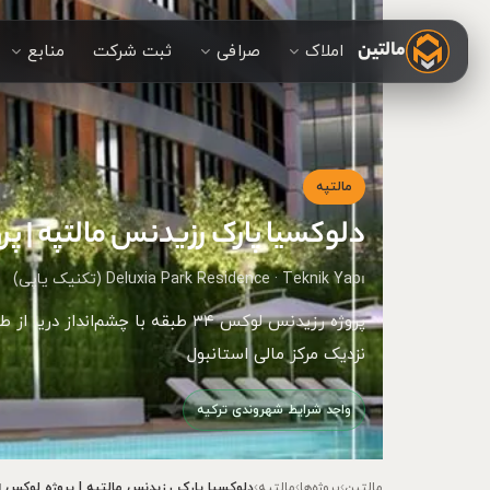
مالتین
املاک
صرافی
ثبت شرکت
منابع
مالتپه
دلوکسیا پارک رزیدنس مالتپه | پروژه لوکس Teknik Yapı 
Deluxia Park Residence · Teknik Yapı (تکنیک یاپی)
نزدیک مرکز مالی استانبول
واجد شرایط شهروندی ترکیه
مالتین
›
پروژه‌ها
›
مالتپه
›
دلوکسیا پارک رزیدنس مالتپه | پروژه لوکس Teknik Yapı استانبول | مالتین