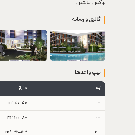
لوکس مالتین
گالری و رسانه
تیپ واحدها
نوع
متراژ
۵۰–۵۰ m²
۱+۱
۸۰–۱۰۰ m²
۲+۱
۱۲۲–۱۲۲ m²
۳+۱