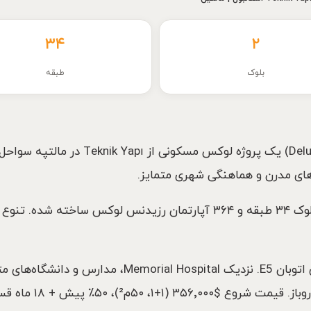
۳۴
۲
بلوک
طبقه
پروژه دلوکسیا پارک رزیدنس (k Residence
‌های مدرن و هماهنگی شهری متمایز.
۲۰۰ متر تا خط مترو M4 (کادیکوی-تاوشانتپه)، روی اتوبا
ترکی، فیتنس، اسپا، 