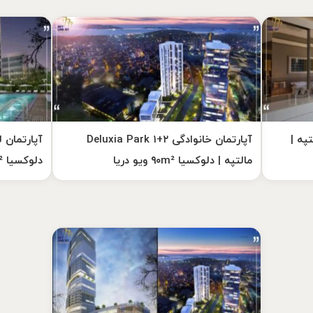
Deluxia Par مالتپه |
آپارتمان خانوادگی ۲+۱ Deluxia Park
مالتپه | دلوکسیا ۹۰m² ویو دریا
دلوکسیا ۵۰m² رزیدنس Teknik Yapı