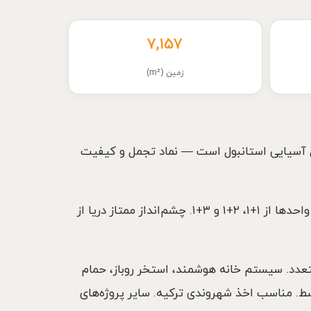
۷,۱۵۷
زمین (m²)
Deluxia Par) یک پروژه لوکس مسکونی از Teknik Yapı در مالتپه سواحل آسیایی استانبول است — نماد تجمل و کیفیت
پروژه روی زمینی به مساحت ۷٬۱۵۷ متر مربع با ۲ بلوک ۳۴ طبقه و ۳۶۴ آپارتمان رزیدنس لوکس ساخته شده. تنوع واحدها از ۱+۱، ۲+۱ و ۳+۱. چشم‌انداز ممتاز دریا از
ن E5. نزدیک Memorial Hospital، مدارس و دانشگاه‌های متعدد. سیستم خانه هوشمند، استخر روباز، حمام
سونا و پارکینگ سرپوشیده و روباز. قیمت شروع $۳۵۶٬۰۰۰ (۱+۱، ۵۰م²)، ۵۰٪ پیش + ۱۸ ماه قسط. مناسب اخذ شهروندی ترکیه. سایر پروژه‌های