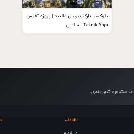
دلوکسیا پارک بیزنس مالتپه | پروژه آفیس
Teknik Yapı | مالتین
ا مشاورهٔ شهروندی.
اطلاعات
ت
دربارهٔ ما