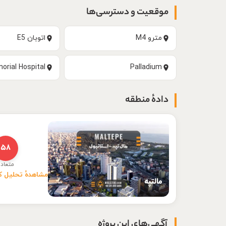
موقعیت و دسترسی‌ها
مترو M4
اتوبان E5
orial Hospital
Palladium
دادهٔ منطقه
۵۸
متعاد
مشاهدهٔ تحلیل 
مالتپه
آگهی‌های این پروژه