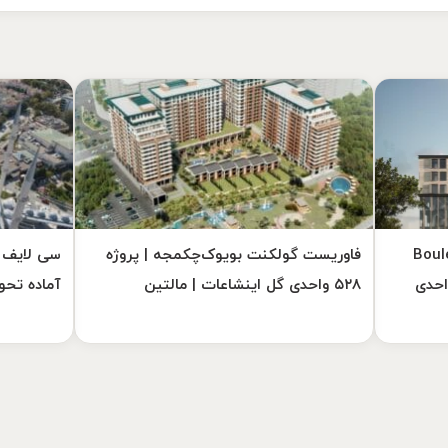
یکدوزو | Boulevard
فاوریست گولکنت بویوک‌چکمجه | پروژه
سی لایف ب
روژه چندمنظوره ۲۵۴ واحدی
۵۲۸ واحدی گل اینشاعات | مالتین
آماده تحو