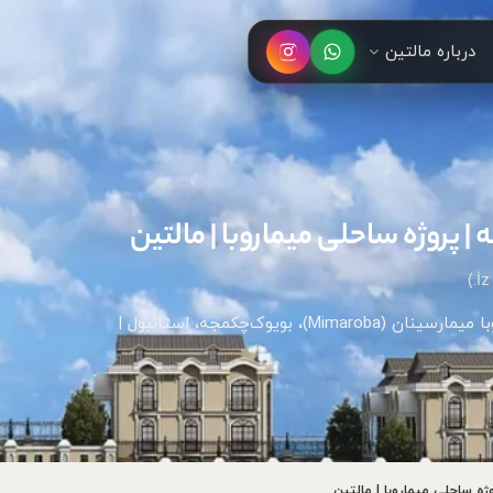
درباره مالتین
| پروژه ساحلی میماروبا | مالتین
پروژه ساحلی بوتیک با منظره دریا و دریاچه — میماروبا میمارسینان (Mimaroba)، بویوک‌چکمجه، استانبول |
ژه ساحلی میماروبا | مالتین