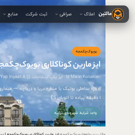
مالتین
املاک
صرافی
ثبت شرکت
منابع
بویوک‌چکمجه
ایز مارین کوناکلاری بویوک‌چکمجه 
İz Marin Konakları · ایز یاپ اینشاعات (İz Yap İnşaat A.Ş.)
۱ دقیقه پیاده تا اتوبان E5
واجد شرایط شهروندی ترکیه
مالتین
›
پروژه‌ها
›
بویوک‌چکمجه
›
ایز مارین کوناکلاری بویوک‌چکمجه | پرو