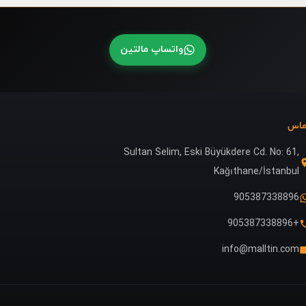
واتساپ مالتین
ماس
Sultan Selim, Eski Büyükdere Cd. No: 61,
Kağıthane/İstanbul
905387338896
+905387338896
info@malltin.com