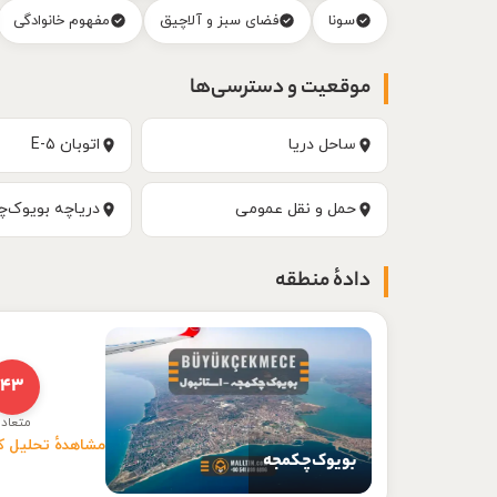
سونا
فضای سبز و آلاچیق
مفهوم خانوادگی
موقعیت و دسترسی‌ها
ساحل دریا
اتوبان E-۵
حمل و نقل عمومی
دریاچه بویوک‌
دادهٔ منطقه
۴۳
متعاد
مشاهدهٔ تحلیل 
بویوک‌چکمجه