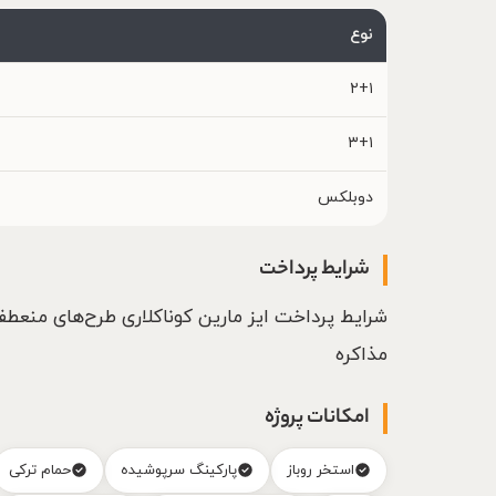
نوع
۲+۱
۳+۱
دوبلکس
شرایط پرداخت
شرایط پرداخت ایز مارین کوناکلاری طرح‌های منعط
مذاکره
امکانات پروژه
استخر روباز
پارکینگ سرپوشیده
حمام ترکی