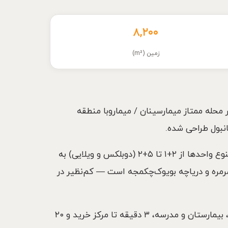
۸,۲۰۰
زمین (m²)
مارین کوناکلاری (İz Marin Konakları) یک مجموعه بوتیک ساحلی از ایز یاپ اینشاعات (İz Yap İnşaat) در محله ممتاز میمارسینان / میماروبا منطقه
نبول طراحی شده.
ایز مارین کوناکلاری شامل ۲ بلوک با ۱۰۲ واحد مسکونی و ۹ واحد تجاری در زمینی به مساحت ۸٬۲۰۰ متر مربع است. تنوع واحدها از ۲+۱ تا ۵+۲ (دوبلکس و ویلایی) به
رمره و دریاچه بویوک‌چکمجه است — کم‌نظیر در
مهم‌ترین مزیت ایز مارین کوناکلاری: دسترسی فوق‌العاده به همه چیز — تنها ۱ دقیقه پیاده‌روی تا ساحل، اتوبان E5، بیمارستان و مدرسه، ۳ دقیقه تا مرکز خرید و ۲۰