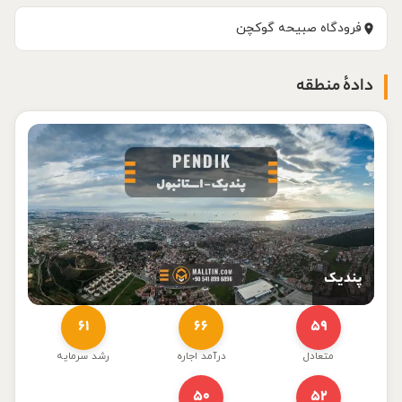
فرودگاه صبیحه گوکچن
دادهٔ منطقه
پندیک
۶۱
۶۶
۵۹
متعادل
درآمد اجاره
رشد سرمایه
۵۰
۵۲