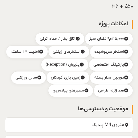
۵۰٪ + ۳۶
امکانات پروژه
۳۵٬۰۰۰م² فضای سبز
اتاق بخار / حمام ترکی
استخر سرپوشیده
استخرهای زینتی
امنیت ۲۴ ساعته
پارکینگ اختصاصی
پذیرش (Reception)
دوربین مدار بسته
زمین بازی کودکان
سالن ورزشی
ضد زلزله طراحی
مسیرهای پیاده‌روی
موقعیت و دسترسی‌ها
متروی M4 پندیک