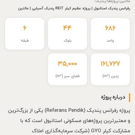
مالتین
›
پروژه‌ها
›
پندیک
›
رفرانس پندیک استانبول | پروژه عظیم کیلر REIT پندیک آسیایی | مالتین
۶
۴۴
۶۸۶
واحد
بلوک
طبقه
۳۵,۰۰۰
۱۶۱,۷۲۷
زمین (m²)
فضای سبز (m²)
درباره پروژه
پروژه رفرانس پندیک (Referans Pendik) یکی از بزرگ‌ترین
و معتبرترین پروژه‌های مسکونی استانبول است که با
مشارکت کیلر GYO (شرکت سرمایه‌گذاری املاک