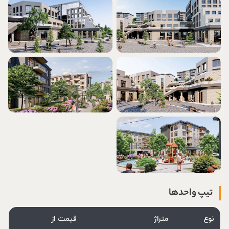
تیپ واحدها
نوع
متراژ
قیمت از