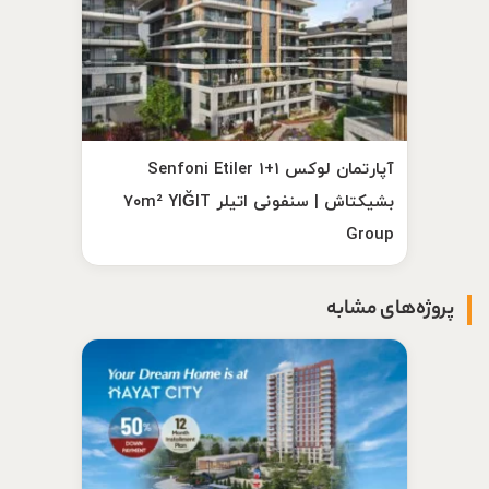
آپارتمان لوکس ۱+۱ Senfoni Etiler
بشیکتاش | سنفونی اتیلر ۷۰m² YIĞIT
Group
پروژه‌های مشابه