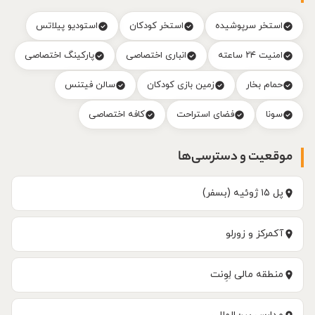
استخر سرپوشیده
استخر کودکان
استودیو پیلاتس
امنیت ۲۴ ساعته
انباری اختصاصی
پارکینگ اختصاصی
حمام بخار
زمین بازی کودکان
سالن فیتنس
سونا
فضای استراحت
کافه اختصاصی
موقعیت و دسترسی‌ها
پل ۱۵ ژوئیه (بسفر)
آکمرکز و زورلو
منطقه مالی لِوِنت