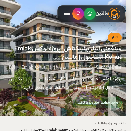
مالتین
اتیلر
سنفونی اتیلر بشیکتاش | پروژه لوکس Emlak
Konut استانبول | مالتین
Senfoni Etiler · یگیت گروپ + کوبا + DBH + Emlak Konut 🇹🇷
پروژه لوکس مسکونی در قلب اتیلر بشیکتاش اتیلر، بشیکتاش،
استانبول | نزدیک پل بسفر، آماده اخذ شهروندی ترکیه
واجد شرایط شهروندی ترکیه
مالتین
›
پروژه‌ها
›
اتیلر
›
سنفونی اتیلر بشیکتاش | پروژه لوکس Emlak Konut استانبول | مالتین