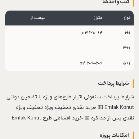
تیپ واحدها
نوع
متراژ
قیمت از
۶۴–۱۲۰ m²
۱+۱
۳+۱
۶۰۶–۶۰۶ m²
۵+۱
شرایط پرداخت
شرایط پرداخت سنفونی اتیلر طرح‌های ویژه با تضمین دولتی
Emlak Konut 💵 خرید نقدی تخفیف ویژه تخفیف ویژه
نقدی پس از مذاکره 📅 خرید اقساطی طرح Emlak Konut
امکانات پروژه