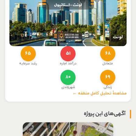
لونت
۶۵
۵۱
۶۸
متعادل
درآمد اجاره
رشد سرمایه
۸۰
۶۹
زندگی
شهروندی
مشاهدهٔ تحلیل کامل منطقه ←
آگهی‌های این پروژه