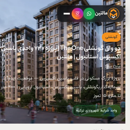
مالتین
گونشلی
دو وان گونشلی The One | پروژه ۷۴۰ واحدی باسین
اکسپرس استانبول | مالتین
The One
پروژه بزرگ مسکونی در قلب باسین اکسپرس — موقعیت ایده‌آل
سرمایه‌گذاریگونشلی، باسین اکسپرس، استانبول اروپایی | ۴۰۰ متر
تا مترو ۱۵ تموز
واجد شرایط شهروندی ترکیه