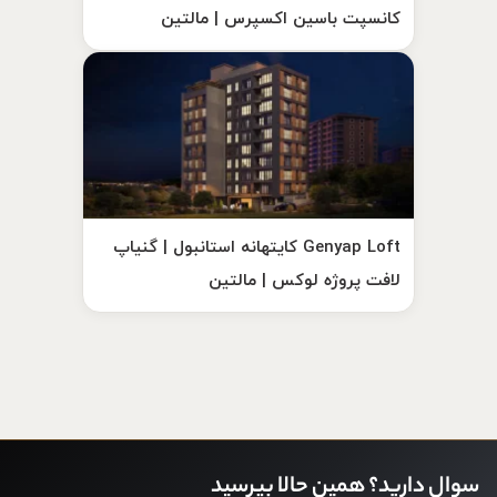
کانسپت باسین اکسپرس | مالتین
Genyap Loft کایتهانه استانبول | گنیاپ
لافت پروژه لوکس | مالتین
سوال دارید؟ همین حالا بپرسید