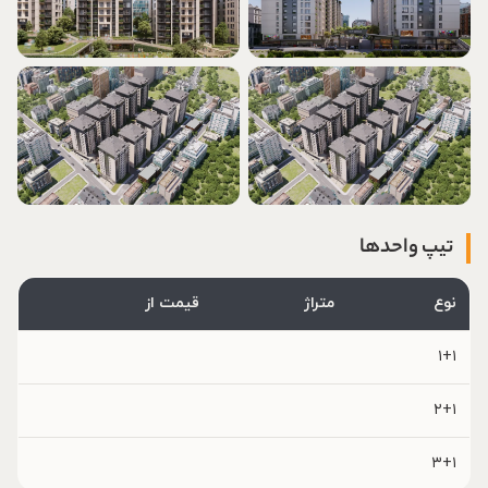
تیپ واحدها
نوع
متراژ
قیمت از
۱+۱
۲+۱
۳+۱